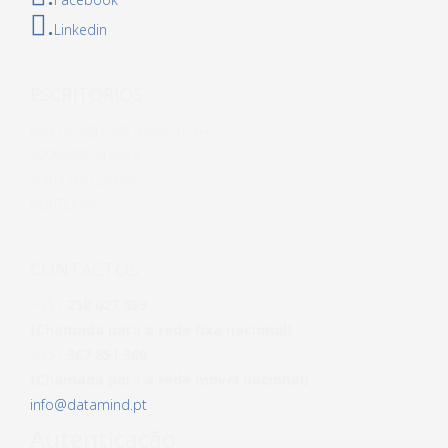
.
Linkedin
ESCRITÓRIOS
Rua do Agro de Baixo, nº 64
4900-890 Areosa
Viana do Castelo
PORTUGAL
CONTACTOS
+351
258 027 859
(Chamada para a rede fixa nacional)
+351
967 851 960
(Chamada para a rede móvel nacional)
info@datamind.pt
Autenticação